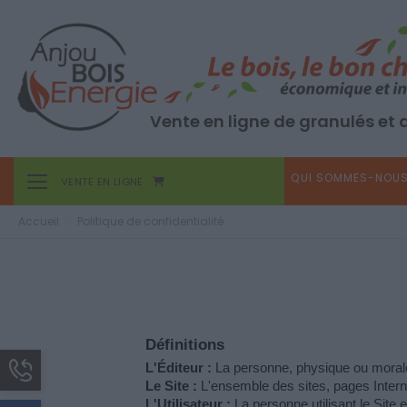
Vente en ligne de granulés et
QUI SOMMES-NOUS
Toggle navigation
VENTE EN LIGNE
Accueil
Politique de confidentialité
Définitions
L'Éditeur :
 La personne, physique ou morale
Le Site :
 L'ensemble des sites, pages Interne
L'Utilisateur :
 La personne utilisant le Site 