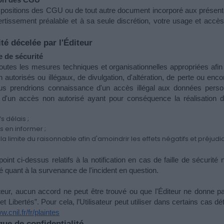
spositions des CGU ou de tout autre document incorporé aux présentes 
rtissement préalable et à sa seule discrétion, votre usage et accès
ité décelée par l'Éditeur
e de sécurité 
es les mesures techniques et organisationnelles appropriées afin d
 autorisés ou illégaux, de divulgation, d'altération, de perte ou enc
ous prendrions connaissance d'un accès illégal aux données perso
d'un accès non autorisé ayant pour conséquence la réalisation de
s délais ;
s en informer ;
limite du raisonnable afin d'amoindrir les effets négatifs et préjudi
nt ci-dessus relatifs à la notification en cas de faille de sécurité
 quant à la survenance de l'incident en question.
isateur, aucun accord ne peut être trouvé ou que l'Éditeur ne donne pa
t Libertés”. Pour cela, l’Utilisateur peut utiliser dans certains cas dé
w.cnil.fr/fr/plaintes
que de confidentialité