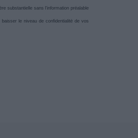
 substantielle sans l'information préalable 
isser le niveau de confidentialité de vos 
S'inscrire
cepte que mon adresse mail soit utilisée
tter. Aucun autre traitement ne sera