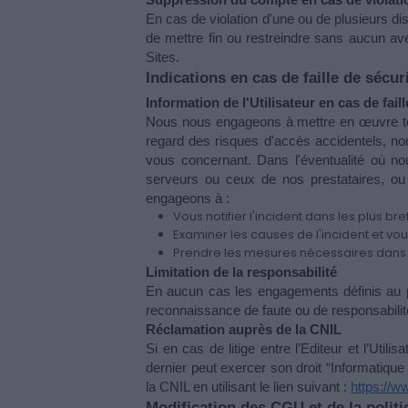
En cas de violation d'une ou de plusieurs di
de mettre fin ou restreindre sans aucun ave
Sites.
Indications en cas de faille de sécur
Information de l'Utilisateur en cas de faill
Nous nous engageons à mettre en œuvre tout
regard des risques d'accès accidentels, non
vous concernant. Dans l'éventualité où n
serveurs ou ceux de nos prestataires, ou 
engageons à :
Vous notifier l'incident dans les plus bref
Examiner les causes de l'incident et vou
Prendre les mesures nécessaires dans la 
Limitation de la responsabilité 
En aucun cas les engagements définis au poi
reconnaissance de faute ou de responsabilité
Réclamation auprès de la CNIL
Si en cas de litige entre l’Editeur et l’Util
dernier peut exercer son droit “Informatique e
la CNIL en utilisant le lien suivant : 
https://ww
Modification des CGU et de la politi