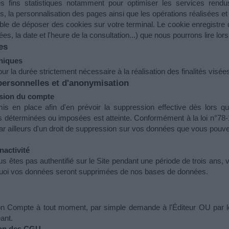
 fins statistiques notamment pour optimiser les services rendus à
, la personnalisation des pages ainsi que les opérations réalisées et
ble de déposer des cookies sur votre terminal. Le cookie enregistre de
, la date et l'heure de la consultation...) que nous pourrons lire lors
es
niques 
la durée strictement nécessaire à la réalisation des finalités visées
personnelles et d'anonymisation
sion du compte 
en place afin d'en prévoir la suppression effective dès lors que
 déterminées ou imposées est atteinte. Conformément à la loi n°78-17 
 par ailleurs d'un droit de suppression sur vos données que vous pouv
activité 
s êtes pas authentifié sur le Site pendant une période de trois ans, 
 quoi vos données seront supprimées de nos bases de données.
er son Compte à tout moment, par simple demande à l'Éditeur OU par
ant.
ion des CGU 