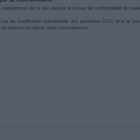
ngagement de ne pas baisser le niveau de confidentialité de manière
s de modification substantielle des présentes CGU, et à ne pas ba
 en informer et obtenir votre consentement.
En cochant cette case et en soumettant ce formulaire, j'ac
pour me recontacter dans le cadre de l'inscription à la newsle
effectué avec celle-ci.