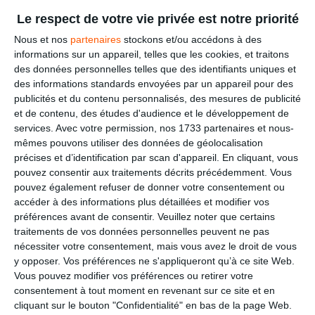
Le respect de votre vie privée est notre priorité
Nous souhaitons offrir le maximum de service à notre
clientèle, nous nous interdisons de livrer en pied de
Comment fonctionne votre prise de rendez-
Nous et nos
partenaires
stockons et/ou accédons à des
trottoir !
vous ?
informations sur un appareil, telles que les cookies, et traitons
des données personnelles telles que des identifiants uniques et
Néanmoins il faut tenir compte des contraintes de
des informations standards envoyées par un appareil pour des
notre chariot embarqué (son poids et son gabarit),
Nous nous engageons à vous livrer sur prise de
publicités et du contenu personnalisés, des mesures de publicité
votre palette est déposée au maximum de ces
rendez-vous avec une amplitude horaire de 1.30 à 2 h
Combien je commande sans connaitre ce qu’il
et de contenu, des études d'audience et le développement de
conditions et en toute sécurité.
maximum.
me reste dans mon silo ?
services.
Avec votre permission, nos 1733 partenaires et nous-
Nous sommes en mesure de la déposer dans votre
mêmes pouvons utiliser des données de géolocalisation
Chacun de nos chauffeurs est en mesure de vous
garage si toutes les conditions sont réunies.
précises et d’identification par scan d'appareil. En cliquant, vous
prévenir en cas de retard lié aux difficultés de
Nos chauffeurs sont équipés de télécommande ce
circulation.
pouvez consentir aux traitements décrits précédemment. Vous
qui permet de surveiller le silo et d’arrêter la livraison à
Depuis quelques mois nous connaissons des
pouvez également refuser de donner votre consentement ou
tout moment, un ticket de pesée vous est remis à
variations de prix sur le granulé, pouvez-vous
accéder à des informations plus détaillées et modifier vos
chaque bon de livraison c’est lui qui détermine votre
m’en expliquer les raisons ?
préférences avant de consentir.
Veuillez noter que certains
facture au KG près.
traitements de vos données personnelles peuvent ne pas
nécessiter votre consentement, mais vous avez le droit de vous
Le granulé de bois en France est utilisé pour le
y opposer. Vos préférences ne s'appliqueront qu’à ce site Web.
chauffage domestique, ces derniers mois la crise des
Pouvez-vous me rassurer sur la disponibilité du
Vous pouvez modifier vos préférences ou retirer votre
énergies a causé une très forte demande sur le
granulé de bois ?
consentement à tout moment en revenant sur ce site et en
granulé ce qui a contribué à un emballement des
cliquant sur le bouton "Confidentialité" en bas de la page Web.
tarifs, à ce jour la situation se stabilise.